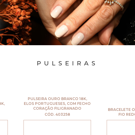
PULSEIRAS
PULSEIRA OURO BRANCO 18K,
ELOS PORTUGUESES, COM FECHO
CORAÇÃO FILIGRANADO
BRACELETE OURO A
CÓD. 403258
FIO REDONDO 