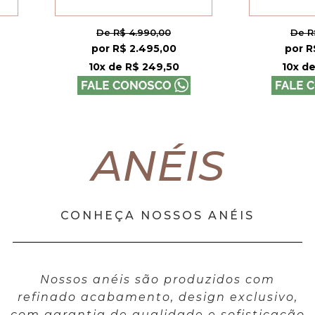
De R$ 4.990,00
De R$ 8.99
por R$ 2.495,00
por R$ 4.4
10x de R$ 249,50
10x de R$ 4
ANÉIS
CONHEÇA NOSSOS ANÉIS
Nossos anéis são produzidos com
refinado acabamento, design exclusivo,
com garantia de qualidade e sofisticação